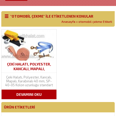
"OTOMOBIL ÇEKME" ILE ETIKETLENEN KONULAR
Anasayfa
»
otomobil çekme Etiketi
ÇEKI HALATI, POLYESTER,
KANCALI, MAPALI,
KARABINALI 40 MM, SP-40-05
Çeki Halatı, Polyester, Kancalı,
Mapalı, Karabinalı 40 mm, SP-
40-05 Kolon uzunluğu standart
3 mt, 4 mt veya 5mt’dir. Kolon
metrajında oynama yapabiliriz.
DEVAMINI OKU
Bant (kolon) genişliği 40 mmdir.
Ürüne endüstriyel polyester
kolon dikilidir. Kolon ağırlığı 40
ÜRÜN ETIKETLERI
grdır. Kolon rengi talep
halinde...