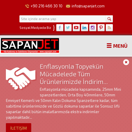
+90 216 466 30 10
info@sapanjet.com
}
Sosyal Medyada Biz
MENÜ
Enflasyonla Topyekün
Mücadelede Tüm
Ürünlerimizde İndirim...
Enflasyonla mücadele kapsamında, 25mm Mini
spanzetlerden, Orta Boy 40mmlere, 50mm
Emniyet Kemerli ve 50mm Kalın Dokuma Spanzetlere kadar, tüm
sabitlme ürünlerimizde ve Gözlü dokuma sapanlar ile Sonsuz lifli
sapanlar dahil bütün imalatlarımızda ekstra indirimler
yapılmaktadır...
İLETİŞİM