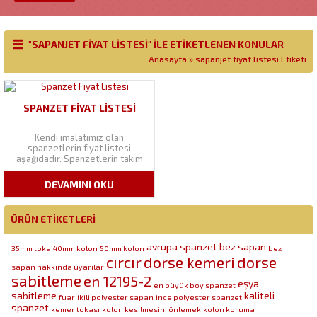
"SAPANJET FIYAT LISTESI" ILE ETIKETLENEN KONULAR
Anasayfa
»
sapanjet fiyat listesi Etiketi
SPANZET FIYAT LISTESI
Kendi imalatımız olan
spanzetlerin fiyat listesi
aşağıdadır. Spanzetlerin takım
halinde satışı olduğu gibi, kolon
ve mekanizması ayrı olarak ta
DEVAMINI OKU
satışı vardır. Aşağıdaki dosyayı
indirerek listemize
erişebilirsiniz.
ÜRÜN ETIKETLERI
avrupa spanzet
bez sapan
35mm toka
40mm kolon
50mm kolon
bez
cırcır
dorse kemeri
dorse
sapan hakkında uyarılar
sabitleme
en 12195-2
eşya
en büyük boy spanzet
sabitleme
kaliteli
fuar
ikili polyester sapan
ince polyester spanzet
spanzet
kemer tokası
kolon kesilmesini önlemek
kolon koruma