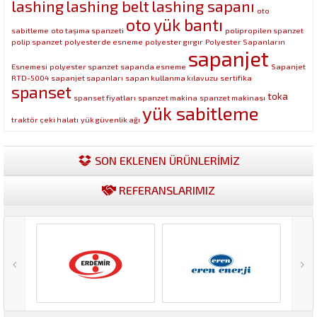
lashing
lashing belt
lashing sapanı
oto
oto yük bantı
sabitleme
oto taşıma spanzeti
polipropilen spanzet
polip spanzet
polyesterde esneme
polyester gırgır
Polyester Sapanların
sapanjet
Esnemesi
polyester spanzet
sapanda esneme
Sapanjet
RTD-5004
sapanjet sapanları
sapan kullanma kılavuzu
sertifika
spanset
toka
spanset fiyatları
spanzet makina
spanzet makinası
yük sabitleme
traktör çeki halatı
yük güvenlik ağı
SON EKLENEN ÜRÜNLERİMİZ
REFERANSLARIMIZ