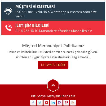
MÜŞTERİ HİZMETLERİ
+90 535 465 17 94 Nolo Whatsapp numaramızdan bize
yazın...
İLETİŞİM BİLGİLERİ
0216 466 30 10 Numaralı telefondan ulaşabilirsiniz.
Müşteri Memnuniyet Politikamız
Daima en kaliteli ürünü müşterilerimize sunarak çok daha güvenli
ürünleri en uygun fiyata satın almalarını sağlamaktır...
DETAYLARI
GÖR
Bizi Sosyal Medyada Takip Edin