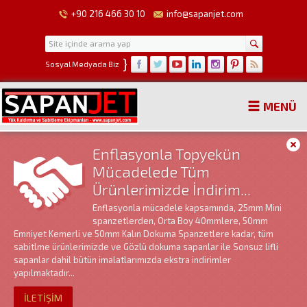
+90 216 466 30 10
info@sapanjet.com
}
Sosyal Medyada Biz
MENÜ
Enflasyonla Topyekün
Mücadelede Tüm
Ürünlerimizde İndirim...
Enflasyonla mücadele kapsamında, 25mm Mini
spanzetlerden, Orta Boy 40mmlere, 50mm
Emniyet Kemerli ve 50mm Kalın Dokuma Spanzetlere kadar, tüm
sabitlme ürünlerimizde ve Gözlü dokuma sapanlar ile Sonsuz lifli
sapanlar dahil bütün imalatlarımızda ekstra indirimler
yapılmaktadır...
İLETİŞİM