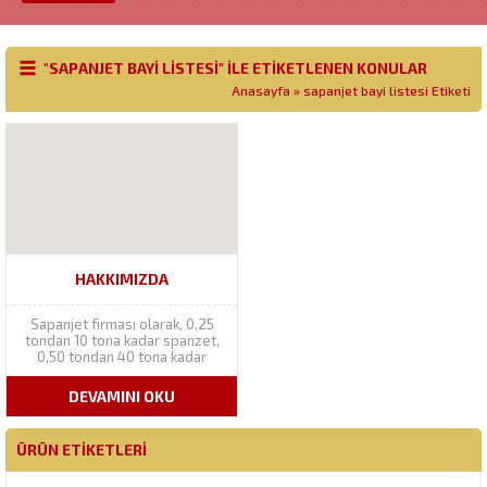
"SAPANJET BAYI LISTESI" ILE ETIKETLENEN KONULAR
Anasayfa
»
sapanjet bayi listesi Etiketi
HAKKIMIZDA
Sapanjet firması olarak, 0,25
tondan 10 tona kadar spanzet,
0,50 tondan 40 tona kadar
polyester sapan, 5 tondan 100
tona kadar sonsuz polyester
DEVAMINI OKU
sapan, 0,50 tondan 3 tona kadar
tek kullanımlık sapan, 1 tondan
40 tona kadar oto çeki halatı,...
ÜRÜN ETIKETLERI