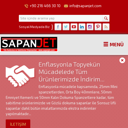
+90 216 466 30 10
info@sapanjet.com
}
Sosyal Medyada Biz
MENÜ
Enflasyonla Topyekün
Mücadelede Tüm
Ürünlerimizde İndirim...
Enflasyonla mücadele kapsamında, 25mm Mini
spanzetlerden, Orta Boy 40mmlere, 50mm
Emniyet Kemerli ve 50mm Kalın Dokuma Spanzetlere kadar, tüm
sabitlme ürünlerimizde ve Gözlü dokuma sapanlar ile Sonsuz lifli
sapanlar dahil bütün imalatlarımızda ekstra indirimler
yapılmaktadır...
İLETİŞİM