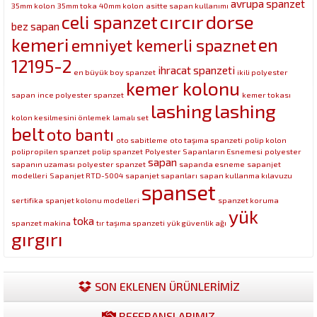
avrupa spanzet
35mm kolon
35mm toka
40mm kolon
asitte sapan kullanımı
cırcır
dorse
celi spanzet
bez sapan
kemeri
en
emniyet kemerli spaznet
12195-2
ihracat spanzeti
en büyük boy spanzet
ikili polyester
kemer kolonu
sapan
ince polyester spanzet
kemer tokası
lashing
lashing
kolon kesilmesini önlemek
lamalı set
belt
oto bantı
oto sabitleme
oto taşıma spanzeti
polip kolon
polipropilen spanzet
polip spanzet
Polyester Sapanların Esnemesi
polyester
sapan
sapanın uzaması
polyester spanzet
sapanda esneme
sapanjet
modelleri
Sapanjet RTD-5004
sapanjet sapanları
sapan kullanma kılavuzu
spanset
sertifika
spanjet kolonu modelleri
spanzet koruma
yük
toka
spanzet makina
tır taşıma spanzeti
yük güvenlik ağı
gırgırı
SON EKLENEN ÜRÜNLERİMİZ
REFERANSLARIMIZ