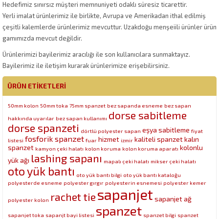
Hedefimiz sınırsız müşteri memnuniyeti odaklı süresiz ticarettir.
Yerli imalat ürünlerimiz ile birlikte, Avrupa ve Amerikadan ithal edilmiş
çeşitli kalemlerde ürünlerimiz mevcuttur. Uzakdoğu menşeiili ürünler ürün
gamımızda mevcut değildir.
Ürünlerimizi bayilerimiz aracılığı ile son kullanıcılara sunmaktayız.
Bayilerimiz ile iletişim kurarak ürünlerimize erişebilirsiniz.
ÜRÜN ETIKETLERI
50mm kolon
50mm toka
75mm spanzet
bez sapanda esneme
bez sapan
dorse sabitleme
hakkında uyarılar
bez sapan kullanımı
dorse spanzeti
eşya sabitleme
dörtlü polyester sapan
fiyat
fosforik spanzet
hizmet
kaliteli spanzet
kalın
listesi
fuar
izmir
spanzet
kolonlu
kamyon çeki halatı
kolon koruma
kolon koruma aparatı
lashing sapanı
yük ağı
mapalı çeki halatı
mikser çeki halatı
oto yük bantı
oto yük bantı bilgi
oto yük bantı kataloğu
polyesterde esneme
polyester gırgır
polyesterin esnemesi
polyester kemer
sapanjet
rachet tie
sapanjet ağ
polyester kolon
spanzet
sapanjet toka
sapanjt bayi listesi
spanzet bilgi
spanzet