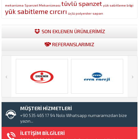
tüvlü spanzet
mekanizma
Spanzet Mekanizması
yük sabitleme bilgi
yük sabitleme cırcırı
üçlü polyester sapan
SON EKLENEN ÜRÜNLERİMİZ
REFERANSLARIMIZ
MÜŞTERİ HİZMETLERİ
+90 535 465 17 94 Nolo Whatsapp numaramızdan bize
yazın...
İLETİŞİM BİLGİLERİ