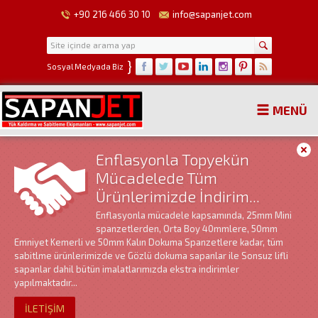
+90 216 466 30 10
info@sapanjet.com
}
Sosyal Medyada Biz
MENÜ
Enflasyonla Topyekün
Mücadelede Tüm
Ürünlerimizde İndirim...
Enflasyonla mücadele kapsamında, 25mm Mini
spanzetlerden, Orta Boy 40mmlere, 50mm
Emniyet Kemerli ve 50mm Kalın Dokuma Spanzetlere kadar, tüm
sabitlme ürünlerimizde ve Gözlü dokuma sapanlar ile Sonsuz lifli
sapanlar dahil bütün imalatlarımızda ekstra indirimler
yapılmaktadır...
İLETİŞİM