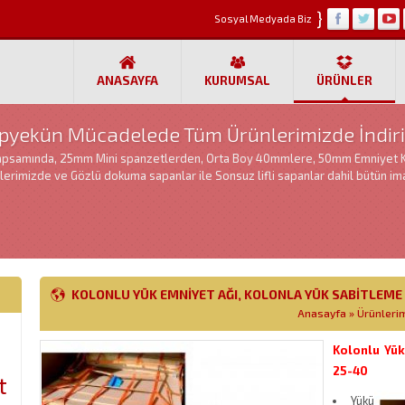
}
Sosyal Medyada Biz
ANASAYFA
KURUMSAL
ÜRÜNLER
opyekün Mücadelede Tüm Ürünlerimizde İndiri
apsamında, 25mm Mini spanzetlerden, Orta Boy 40mmlere, 50mm Emniyet 
lerimizde ve Gözlü dokuma sapanlar ile Sonsuz lifli sapanlar dahil bütün ima
KOLONLU YÜK EMNIYET AĞI, KOLONLA YÜK SABITLEME
Anasayfa
»
Ürünleri
Kolonlu Yük
25-40
t
Yükü