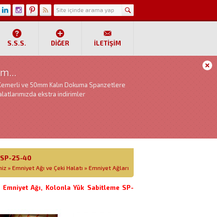
S.S.S.
DIĞER
İLETIŞIM
m...
Kemerli ve 50mm Kalın Dokuma Spanzetlere
latlarımızda ekstra indirimler
 SP-25-40
miz
»
Emniyet Ağı ve Çeki Halatı
»
Emniyet Ağları
 Emniyet Ağı, Kolonla Yük Sabitleme SP-