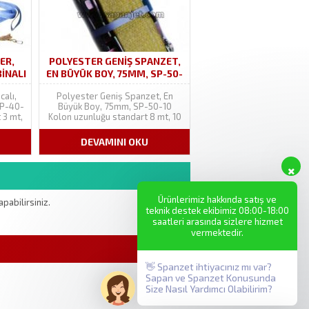
ER,
POLYESTER GENIŞ SPANZET,
BINALI
EN BÜYÜK BOY, 75MM, SP-50-
10
calı,
Polyester Geniş Spanzet, En
SP-40-
Büyük Boy, 75mm, SP-50-10
 3 mt,
Kolon uzunluğu standart 8 mt, 10
on
mt veya 12mt’dir. Kolon
iriz.
metrajında oynama yapabiliriz.
DEVAMINI OKU
mmdir.
Bant (kolon) genişliği 75 mmdir.
ster
Ürüne endüstriyel polyester
ğı 40
kolon dikilidir. Kolon ağırlığı 150-
nde...
160 grdır. Kolon rengi talep
halinde değiştirilebilir....
Ürünlerimiz hakkında satış ve
pabilirsiniz.
teknik destek ekibimiz 08:00-18:00
saatleri arasında sizlere hizmet
vermektedir.
👋 Spanzet ihtiyacınız mı var?
Sapan ve Spanzet Konusunda
Size Nasıl Yardımcı Olabilirim?