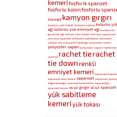
kemeri
fosforik spanzet
fosforlu kolon
fosforlu spanz
kamyon gırgırı
hizmet
kolonlu yü
kamyon çeki halatı
kamyon çekme
ağı
kolonlu yük emniyet ağı
konteyner
güvenlik ağı
mikser çeki halatı
mini boy sapanset
mini boy spanzet
otomobil sabitleme
otomobil
çekme
oto yük bantı kataloğu
polyester kolon
polyester sapan
polyester sapan hakkında
rachet tie
rachet
uyarıla
tie down
renkli
emniyet kemeri
sapanjet bayiler
sapanset
sapanjet bayi listesi
sapanzet
spanz
bilgi kataloğu
spanzet fiyat listesi
spanzetler
ucuz gırgır
ucuz spanzet
spanzet tokası
yük sabitleme
kemeri
yük tokası