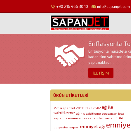
+90 216 466 30 10
info@sapanjet.com
Enflasyonla T
Enflasyonla mücadele k
kadar, tüm sabitlme ürün
yapılmaktadır...
İLETİŞİM
ÜRÜN ETIKETLERI
ağ ile
75mm spanzet
2051501
2051502
sabitleme
ağır iş sabitleme
bezsapan
bez
sapanda esneme
bez sapanda uzama
dörtlü
emniye
emniyet ağı
polyester sapan