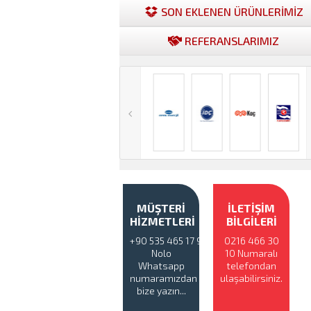
SON EKLENEN ÜRÜNLERİMİZ
REFERANSLARIMIZ
MÜŞTERİ
İLETİŞİM
HİZMETLERİ
BİLGİLERİ
+90 535 465 17 94
0216 466 30
Nolo
10 Numaralı
Whatsapp
telefondan
numaramızdan
ulaşabilirsiniz.
bize yazın...