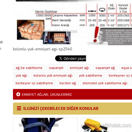
ak
n
kolonlu-yuk-emniyet-agi-sp2540
ağ ile sabitleme
sapanjet
emniyet ağı
sapanjet ağ
eşya 
yük ağı
kolonlu yük emniyet ağı
yük sabitleme
konteyner içi
konteynır içi sabitleme
kordon ağ
otomobil yük sabitleme ağı
EMNIYET AĞLARI
,
ÜRÜNLERIMIZ
İLGİNİZİ ÇEKEBİLECEK DİĞER KONULAR