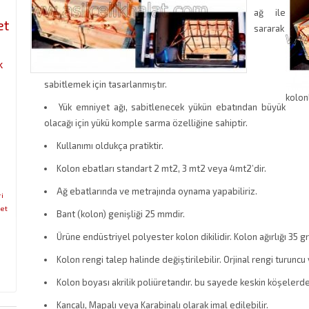
ağ ile
et
sararak
k
sabitlemek için tasarlanmıştır.
kolon
Yük emniyet ağı, sabitlenecek yükün ebatından büyük
olacağı için yükü komple sarma özelliğine sahiptir.
Kullanımı oldukça pratiktir.
Kolon ebatları standart 2 mt2, 3 mt2 veya 4mt2’dir.
Ağ ebatlarında ve metrajında oynama yapabiliriz.
i
et
Bant (kolon) genişliği 25 mmdir.
Ürüne endüstriyel polyester kolon dikilidir. Kolon ağırlığı 35 gr
Kolon rengi talep halinde değiştirilebilir. Orjinal rengi turuncu 
Kolon boyası akrilik poliüretandır. bu sayede keskin köşelerde
Kancalı, Mapalı veya Karabinalı olarak imal edilebilir.