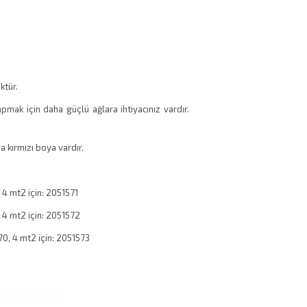
ktür.
mak için daha güçlü ağlara ihtiyacınız vardır.
a kırmızı boya vardır.
 4 mt2 için: 2051571
, 4 mt2 için: 2051572
70, 4 mt2 için: 2051573