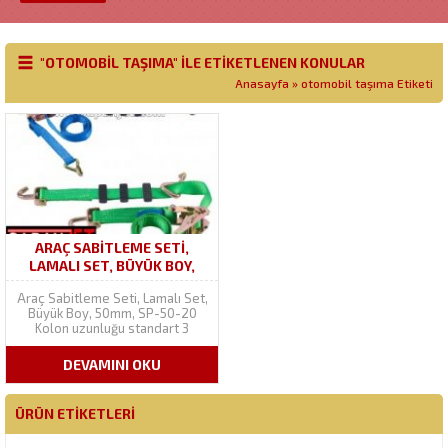
"OTOMOBIL TAŞIMA" ILE ETIKETLENEN KONULAR
Anasayfa
»
otomobil taşıma Etiketi
ARAÇ SABITLEME SETI,
LAMALI SET, BÜYÜK BOY,
50MM, SP-50-20
Araç Sabitleme Seti, Lamalı Set,
Büyük Boy, 50mm, SP-50-20
Kolon uzunluğu standart 3
mt’dir. Kolon metrajında oynama
yapabiliriz. Bant (kolon)
DEVAMINI OKU
genişliği 50 mmdir. Ürüne
endüstriyel polyester kolon
dikilidir. Kolon ağırlığı 80 grdır.
ÜRÜN ETIKETLERI
Kolon rengi talep halinde
değiştirilebilir. Orjinali mavi,
sarı...