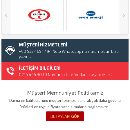
MÜŞTERİ HİZMETLERİ
+90 535 465 17 94 Nolo Whatsapp numaramızdan bize
yazın...
İLETİŞİM BİLGİLERİ
0216 466 30 10 Numaralı telefondan ulaşabilirsiniz.
Müşteri Memnuniyet Politikamız
Daima en kaliteli ürünü müşterilerimize sunarak çok daha güvenli
ürünleri en uygun fiyata satın almalarını sağlamaktır...
DETAYLARI
GÖR