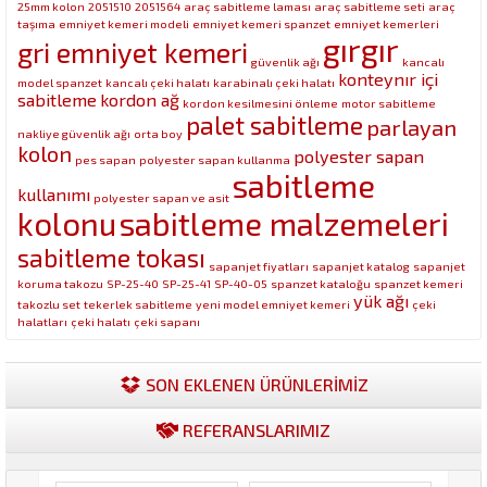
25mm kolon
2051510
2051564
araç sabitleme laması
araç sabitleme seti
araç
taşıma
emniyet kemeri modeli
emniyet kemeri spanzet
emniyet kemerleri
gırgır
gri emniyet kemeri
güvenlik ağı
kancalı
konteynır içi
model spanzet
kancalı çeki halatı
karabinalı çeki halatı
sabitleme
kordon ağ
kordon kesilmesini önleme
motor sabitleme
palet sabitleme
parlayan
nakliye güvenlik ağı
orta boy
kolon
polyester sapan
pes sapan
polyester sapan kullanma
sabitleme
kullanımı
polyester sapan ve asit
kolonu
sabitleme malzemeleri
sabitleme tokası
sapanjet fiyatları
sapanjet katalog
sapanjet
koruma takozu
SP-25-40
SP-25-41
SP-40-05
spanzet kataloğu
spanzet kemeri
yük ağı
takozlu set
tekerlek sabitleme
yeni model emniyet kemeri
çeki
halatları
çeki halatı
çeki sapanı
SON EKLENEN ÜRÜNLERİMİZ
REFERANSLARIMIZ