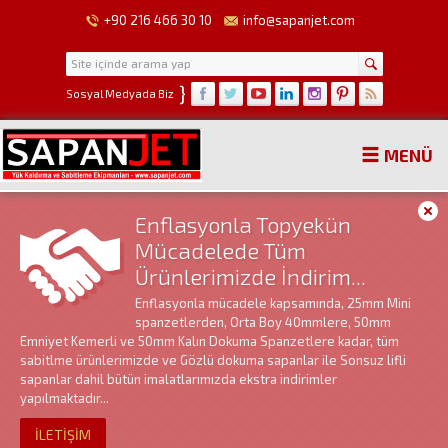
+90 216 466 30 10
info@sapanjet.com
}
Sosyal Medyada Biz
MENÜ
Enflasyonla Topyekün
Mücadelede Tüm
Ürünlerimizde İndirim...
Enflasyonla mücadele kapsamında, 25mm Mini
spanzetlerden, Orta Boy 40mmlere, 50mm
Emniyet Kemerli ve 50mm Kalın Dokuma Spanzetlere kadar, tüm
sabitlme ürünlerimizde ve Gözlü dokuma sapanlar ile Sonsuz lifli
sapanlar dahil bütün imalatlarımızda ekstra indirimler
yapılmaktadır...
İLETİŞİM