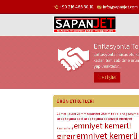
+90 216 466 30 10
info@sapanjet.com
Enflasyonla T
Enflasyonla mücadele k
kadar, tüm sabitlme ürün
yapılmaktadır...
İLETİŞİM
ÜRÜN ETIKETLERI
25mm kolon
25mm spanzet
25mm toka
araç taşıma
araç taşıma seti
araç taşıma spanzeti
emniyet
emniyet kemerli
kemerleri
emniyet kemerli
gırgır