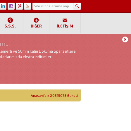
S.S.S.
DIĞER
İLETIŞIM
m...
Kemerli ve 50mm Kalın Dokuma Spanzetlere
latlarımızda ekstra indirimler
Anasayfa
»
20515078 Etiketi