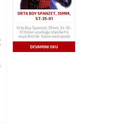
ORTA BOY SPANZET, 35MM,
ST-35-01
Orta Boy Spanzet, 35mm, St-35-
01 Kolon uzunluğu standart 4
veya 6mt’dir. Kolon metrajında
t
oynama yapabiliriz. Bant (kolon)
s
genişliği 35mm veya 40mm’dir.
DEVAMINI OKU
Ürüne polip veya polyester
kolon dikilidir. Kolon rengi talep
halinde değiştirilebilir. Orjinali
turuncudur. 500 dan düz
t
sabitlemede 1000 dan...