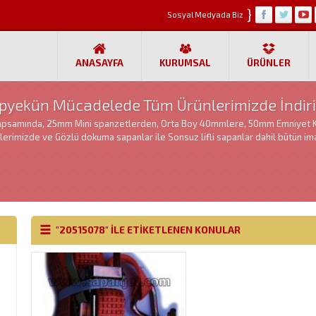
}
Sosyal Medyada Biz
ANASAYFA
KURUMSAL
ÜRÜNLER
opyekün Mücadelede Tüm Ürünlerimizde İndiri
apsamında, 25mm Mini spanzetlerden, Orta Boy 40mmlere, 50mm Emniyet 
lerimizde ve Gözlü dokuma sapanlar ile Sonsuz lifli sapanlar dahil bütün ima
"20515078" ILE ETIKETLENEN KONULAR