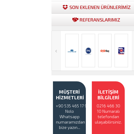
SON EKLENEN ÜRÜNLERİMİZ
REFERANSLARIMIZ
MÜŞTERİ
İLETİŞİM
HİZMETLERİ
BİLGİLERİ
+90 535 465 17 94
0216 466 30
Nolo
10 Numaralı
Whatsapp
telefondan
numaramızdan
ulaşabilirsiniz.
bize yazın...