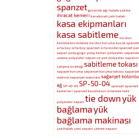
spanzet
güvenlik ağı
halatlı çekme
ihracat kemeri
karabinalı çeki halatı
kasa ekipmanları
kasa sabitleme
kordon
kesilmesini önleme
kordon koruma
küçük spanze
orta boy
orta boy spanzet
orta model spanzet
pe
sapan
polip gırgır
polip kemer
polyester sapanda
uzama
polyester sapan ve asit
polyester sapanın
sabitleme tokası
çalışma sıcaklığı
sapajet koruma
sapanjet koruma takozu
sapanje
sağanjet kolonlu
makina
sapanjet makinası
SP-50-04
ağ
SP-40-05
spanjet
spanzet
kemerleri
spanzet kesilmesini önlemek
tekli
tie down
yük
polyester sapan
bağlama
yük
bağlama makinası
çekihalatı
çeki sapanı
çekme sapanı