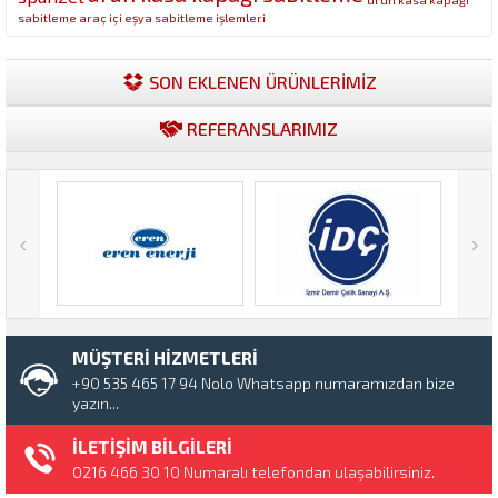
sabitleme araç içi eşya sabitleme işlemleri
SON EKLENEN ÜRÜNLERİMİZ
REFERANSLARIMIZ
MÜŞTERİ HİZMETLERİ
+90 535 465 17 94 Nolo Whatsapp numaramızdan bize
yazın...
İLETİŞİM BİLGİLERİ
0216 466 30 10 Numaralı telefondan ulaşabilirsiniz.