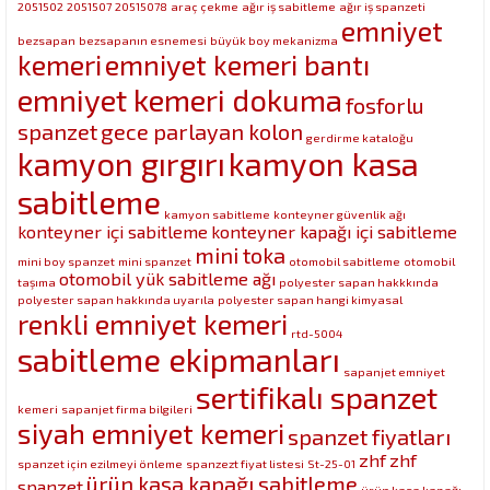
2051502
2051507
20515078
araç çekme
ağır iş sabitleme
ağır iş spanzeti
emniyet
bezsapan
bezsapanın esnemesi
büyük boy mekanizma
kemeri
emniyet kemeri bantı
emniyet kemeri dokuma
fosforlu
spanzet
gece parlayan kolon
gerdirme kataloğu
kamyon gırgırı
kamyon kasa
sabitleme
kamyon sabitleme
konteyner güvenlik ağı
konteyner içi sabitleme
konteyner kapağı içi sabitleme
mini toka
mini boy spanzet
mini spanzet
otomobil sabitleme
otomobil
otomobil yük sabitleme ağı
taşıma
polyester sapan hakkkında
polyester sapan hakkında uyarıla
polyester sapan hangi kimyasal
renkli emniyet kemeri
rtd-5004
sabitleme ekipmanları
sapanjet emniyet
sertifikalı spanzet
kemeri
sapanjet firma bilgileri
siyah emniyet kemeri
spanzet fiyatları
zhf
zhf
spanzet için ezilmeyi önleme
spanzezt fiyat listesi
St-25-01
ürün kasa kapağı sabitleme
spanzet
ürün kasa kapağı