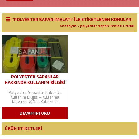
"POLYESTER SAPAN IMALATI" ILE ETIKETLENEN KONULAR
Anasayfa
»
polyester sapan imalatı Etiketi
POLYESTER SAPANLAR
HAKKINDA KULLANIM BILGISI
– KULLANMA KLAVUZU
Polyester Sapanlar Hakkında
Kullanım Bilgisi – Kullanma
Klavuzu a)Düz Kaldırma:
Sapanlar için kaldırma noktası,
merkez ağırlık noktasının
DEVAMINI OKU
üzerinde dik bulunmaktadır. b)İki
çeşit boylu sapan ile kaldırma:
Sapanlar için kaldırma noktası
ÜRÜN ETIKETLERI
her iki yanda eşit bir şekilde
merkez ağırlık noktasının...