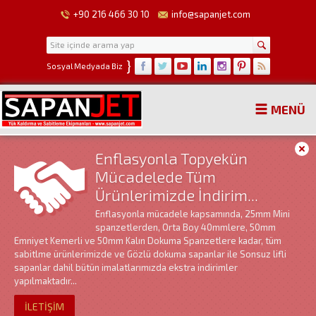
+90 216 466 30 10
info@sapanjet.com
}
Sosyal Medyada Biz
MENÜ
Enflasyonla Topyekün
Mücadelede Tüm
Ürünlerimizde İndirim...
Enflasyonla mücadele kapsamında, 25mm Mini
spanzetlerden, Orta Boy 40mmlere, 50mm
Emniyet Kemerli ve 50mm Kalın Dokuma Spanzetlere kadar, tüm
sabitlme ürünlerimizde ve Gözlü dokuma sapanlar ile Sonsuz lifli
sapanlar dahil bütün imalatlarımızda ekstra indirimler
yapılmaktadır...
İLETİŞİM